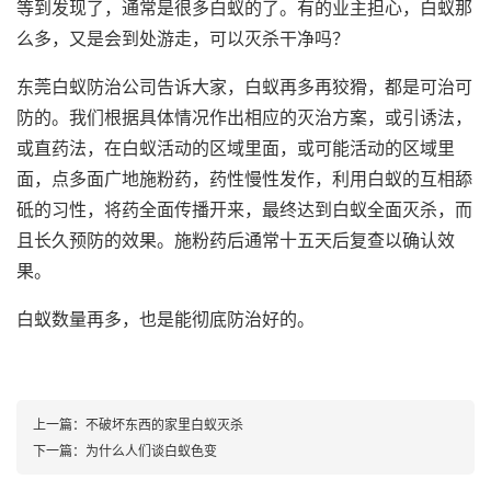
等到发现了，通常是很多白蚁的了。有的业主担心，白蚁那
么多，又是会到处游走，可以灭杀干净吗？
东莞白蚁防治公司告诉大家，白蚁再多再狡猾，都是可治可
防的。我们根据具体情况作出相应的灭治方案，或引诱法，
或直药法，在白蚁活动的区域里面，或可能活动的区域里
面，点多面广地施粉药，药性慢性发作，利用白蚁的互相舔
砥的习性，将药全面传播开来，最终达到白蚁全面灭杀，而
且长久预防的效果。施粉药后通常十五天后复查以确认效
果。
白蚁数量再多，也是能彻底防治好的。
上一篇：
不破坏东西的家里白蚁灭杀
下一篇：
为什么人们谈白蚁色变