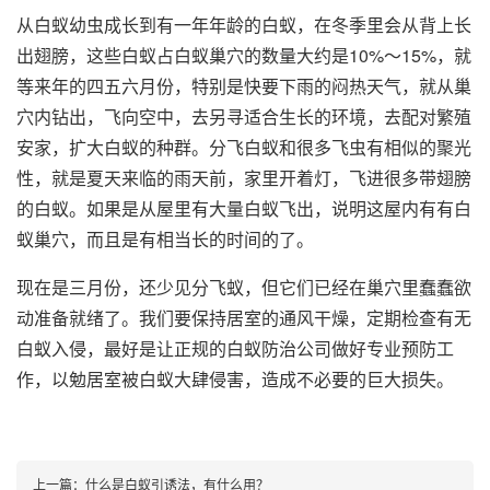
从白蚁幼虫成长到有一年年龄的白蚁，在冬季里会从背上长
出翅膀，这些白蚁占白蚁巢穴的数量大约是10%～15%，就
等来年的四五六月份，特别是快要下雨的闷热天气，就从巢
穴内钻出，飞向空中，去另寻适合生长的环境，去配对繁殖
安家，扩大白蚁的种群。分飞白蚁和很多飞虫有相似的聚光
性，就是夏天来临的雨天前，家里开着灯，飞进很多带翅膀
的白蚁。如果是从屋里有大量白蚁飞出，说明这屋内有有白
蚁巢穴，而且是有相当长的时间的了。
现在是三月份，还少见分飞蚁，但它们已经在巢穴里蠢蠢欲
动准备就绪了。我们要保持居室的通风干燥，定期检查有无
白蚁入侵，最好是让正规的白蚁防治公司做好专业预防工
作，以勉居室被白蚁大肆侵害，造成不必要的巨大损失。
上一篇：
什么是白蚁引诱法，有什么用？