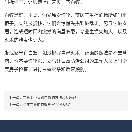
门拆柜子，让师傅上门来灭一下白蚁。
白蚁是群居虫类，怕光易受惊吓，寄居于生存的场所如门框
柜子，突然被拆移，它们会惊慌失措到处乱走，另寻它处安
居，造成短时间内突然的满屋蚁患，令业主损失加大，以及
灭杀的难度也更大。
发现家里有白蚁，如没把握自己灭杀，正确的做法是不去喷
药，也不要惊吓它，立马让白蚁防治公司的工作人员上门全
套房子检查，进行白蚁灭杀和后续预防。
上一篇：
东莞专业灭治白蚁的方法及其原理
下一篇：
今年东莞的白蚁危害会很大吗？